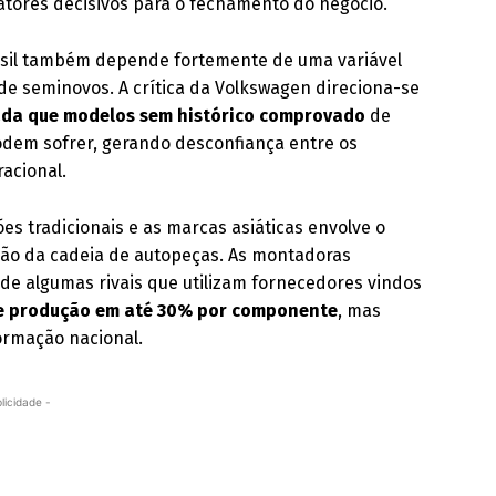
ores decisivos para o fechamento do negócio.
rasil também depende fortemente de uma variável
 de seminovos. A crítica da Volkswagen direciona-se
rada que modelos sem histórico comprovado
de
podem sofrer, gerando desconfiança entre os
racional.
es tradicionais e as marcas asiáticas envolve o
zação da cadeia de autopeças. As montadoras
 de algumas rivais que utilizam fornecedores vindos
de produção em até 30% por componente
, mas
formação nacional.
licidade -