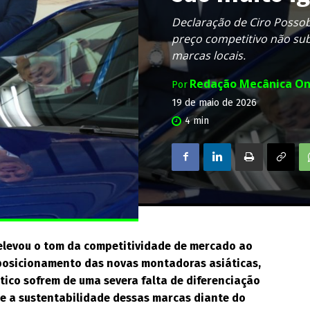
Declaração de Ciro Posso
preço competitivo não subs
marcas locais.
Redação Mecânica On
Por
19 de maio de 2026
4
min
 elevou o tom da competitividade de mercado ao
 posicionamento das novas montadoras asiáticas,
ático sofrem de uma severa falta de diferenciação
re a sustentabilidade dessas marcas diante do