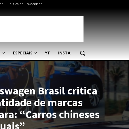
ar
Política de Privacidade
S
ESPECIAIS
YT
INSTA
swagen Brasil critica
entidade de marcas
para: “Carros chineses
guais”