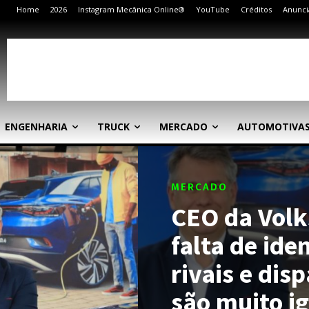
Home
2026
Instagram Mecânica Online®
YouTube
Créditos
Anunci
ENGENHARIA
TRUCK
MERCADO
AUTOMOTIVA
MERCADO
CEO da Volk
falta de id
rivais e dis
são muito i