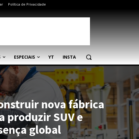
ar
Política de Privacidade
S
ESPECIAIS
YT
INSTA
onstruir nova fábrica
ra produzir SUV e
sença global