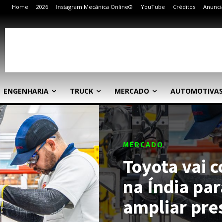
Home
2026
Instagram Mecânica Online®
YouTube
Créditos
Anunci
ENGENHARIA
TRUCK
MERCADO
AUTOMOTIVA
MERCADO
Toyota vai c
na Índia pa
ampliar pre