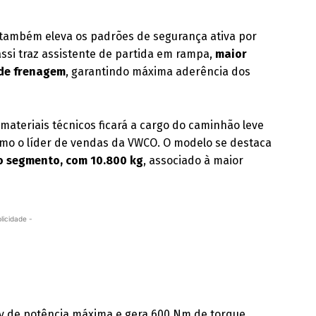
 também eleva os padrões de segurança ativa por
ssi traz assistente de partida em rampa,
maior
 de frenagem
, garantindo máxima aderência dos
ateriais técnicos ficará a cargo do caminhão leve
omo o líder de vendas da VWCO. O modelo se destaca
do segmento, com 10.800 kg
, associado à maior
licidade -
v de potência máxima e gera 600 Nm de torque,