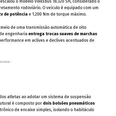
 escalou o modelo Volksbus 18.320 SH, considerado o
fretamento rodoviário. O veículo é equipado com um
cv de potência
e 1.200 Nm de torque máximo.
 meio de uma transmissão automática de oito
o de engenharia
entrega trocas suaves de marchas
 performance em aclives e declives acentuados de
licidade -
dos atletas ao adotar um sistema de suspensão
rutural é composto por
dois bolsões pneumáticos
trônico de encaixe simples, isolando o habitáculo