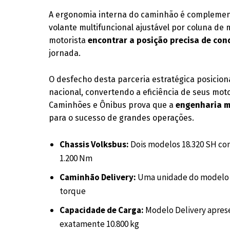
A ergonomia interna do caminhão é compleme
volante multifuncional ajustável por coluna de 
motorista
encontrar a posição precisa de co
jornada.
O desfecho desta parceria estratégica posicio
nacional, convertendo a eficiência de seus mo
Caminhões e Ônibus prova que a
engenharia me
para o sucesso de grandes operações.
Chassis Volksbus:
Dois modelos 18.320 SH com
1.200 Nm
Caminhão Delivery:
Uma unidade do modelo 1
torque
Capacidade de Carga:
Modelo Delivery apres
exatamente 10.800 kg