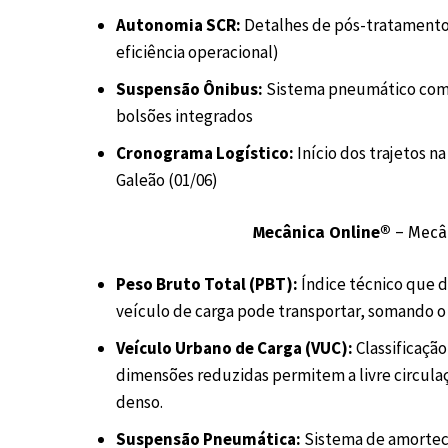
Autonomia SCR:
Detalhes de pós-tratamento 
eficiência operacional)
Suspensão Ônibus:
Sistema pneumático comp
bolsões integrados
Cronograma Logístico:
Início dos trajetos n
Galeão (01/06)
Mecânica Online®
– Mecân
Peso Bruto Total (PBT):
Índice técnico que 
veículo de carga pode transportar, somando o p
Veículo Urbano de Carga (VUC):
Classificaçã
dimensões reduzidas permitem a livre circulaç
denso.
Suspensão Pneumática:
Sistema de amorteci