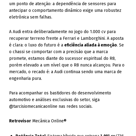
um ponto de atenção: a dependência de sensores para
antecipar o comportamento dinâmico exige uma robustez
eletrônica sem falhas.
A Audi entra deliberadamente no jogo do 1.000 cv para
recuperar terreno frente a Ferrari e Lamborghini. A aposta
é clara: o luxo do futuro é a
eficiência aliada à emoção
. Se
o chassi se comportar com a precisão que a marca
promete, estamos diante do sucessor espiritual do R8,
porém elevado a um nível que o R8 nunca alcançou. Para o
mercado, o recado é: a Audi continua sendo uma marca de
engenharia pura.
Para acompanhar os bastidores do desenvolvimento
automotivo e análises exclusivas do setor, siga
@tarcisiomecanicaonline nas redes sociais.
Retrovisor
Mecânica Online®
Potência Total
: Sistema híbrido que entrega
1.001 cv
(736