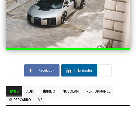
Facebook
Linkedin
TAGS
AUDI
HÍBRIDO
NUVOLARI
PERFORMANCE
SUPERCARRO
V8