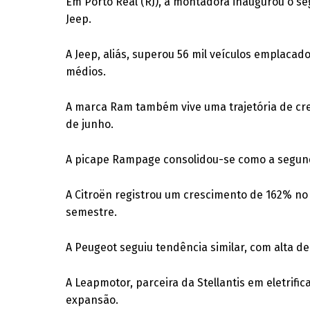
Em Porto Real (RJ), a montadora inaugurou o s
Jeep.
A Jeep, aliás, superou 56 mil veículos emplacad
médios.
A marca Ram também vive uma trajetória de cr
de junho.
A picape Rampage consolidou-se como a segund
A Citroën registrou um crescimento de 162% no
semestre.
A Peugeot seguiu tendência similar, com alta d
A Leapmotor, parceira da Stellantis em eletri
expansão.