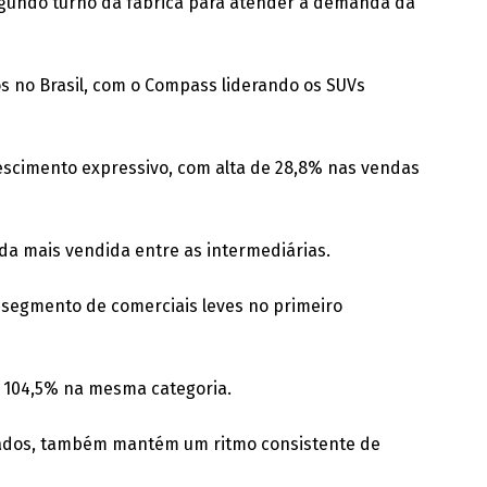
egundo turno da fábrica para atender à demanda da
os no Brasil, com o Compass liderando os SUVs
escimento expressivo, com alta de 28,8% nas vendas
a mais vendida entre as intermediárias.
 segmento de comerciais leves no primeiro
e 104,5% na mesma categoria.
ficados, também mantém um ritmo consistente de