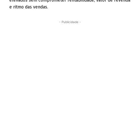
elevados sem comprometer rentabilidade, valor de revenda
e ritmo das vendas.
- Publicidade -