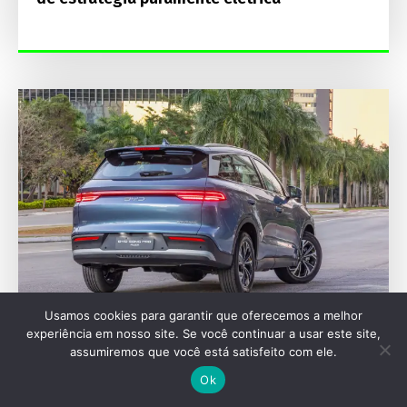
Usamos cookies para garantir que oferecemos a melhor
experiência em nosso site. Se você continuar a usar este site,
SEU VEÍCULO
assumiremos que você está satisfeito com ele.
BYD anuncia kit de energia solar residencial
Ok
com instalação inclusa durante lançamento