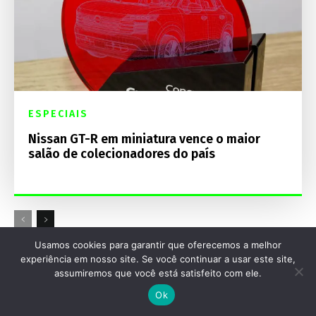
ESPECIAIS
Nissan GT-R em miniatura vence o maior
salão de colecionadores do país
Usamos cookies para garantir que oferecemos a melhor
Destaques Mecânica Online
experiência em nosso site. Se você continuar a usar este site,
assumiremos que você está satisfeito com ele.
Ok