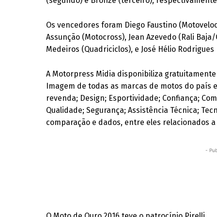
(segundo) e Bronze (terceiro), respectivamente
Os vencedores foram Diego Faustino (Motoveloc
Assunção (Motocross), Jean Azevedo (Rali Baja/
Medeiros (Quadriciclos), e José Hélio Rodrigues 
A Motorpress Midia disponibiliza gratuitamente
Imagem de todas as marcas de motos do país em
revenda; Design; Esportividade; Confiança; Com
Qualidade; Segurança; Assistência Técnica; Tecn
comparação e dados, entre eles relacionados a
- Pub
O Moto de Ouro 2016 teve o patrocínio Pirelli.