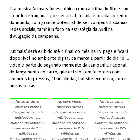
Já a música Animals foi escolhida como a trilha do filme não
só pelo refrão, mas por ser atual, tocada e ouvida ao redor
do mundo, com grande potencial de ser compartilhada nas
redes sociais, também foco da estratégia da Audi na
divulgação da campanha.
‘Animals’ será exibido até o final do mês na TV paga e ficará
disponível no ambiente digital da marca a partir do dia 10. O
vídeo é parte do segundo momento da campanha nacional
de lançamento do carro, que estreou em fevereiro com
anúncios impressos, filme, digital, hot site exclusivo, entre
outras peças.
No novo vídeo,
No novo vídeo,
No novo vídeo,
diversos bichos
diversos bichos
diversos bichos
dançam ao som da
dançam ao som da
dançam ao som da
música Animals,
música Animals,
música Animals,
sucesso do Maroon 5
sucesso do Maroon 5
sucesso do Maroon 5
com mais de 275
com mais de 275
com mais de 275
milhões de
milhões de
milhões de
visualizações no canal
visualizações no canal
visualizações no canal