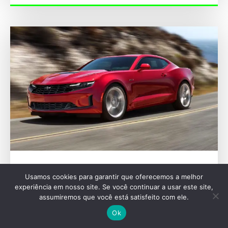
AUTOMOTIVAS
Usamos cookies para garantir que oferecemos a melhor
Chevrolet Camaro pode voltar como sedã em
experiência em nosso site. Se você continuar a usar este site,
2029 e desafiar puristas
assumiremos que você está satisfeito com ele.
Ok