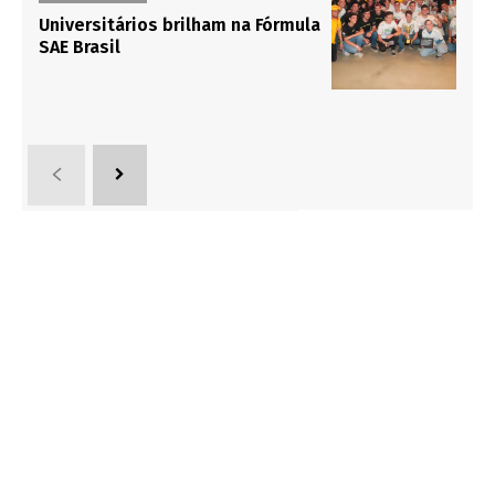
Universitários brilham na Fórmula
SAE Brasil