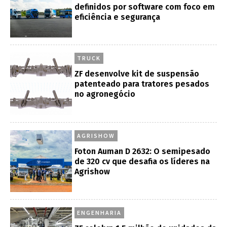
definidos por software com foco em
eficiência e segurança
TRUCK
ZF desenvolve kit de suspensão
patenteado para tratores pesados
no agronegócio
AGRISHOW
Foton Auman D 2632: O semipesado
de 320 cv que desafia os líderes na
Agrishow
ENGENHARIA