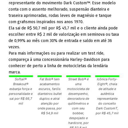
representante do movimento Dark Custom™. Esse modelo
conta com o assento melhorado, suspensão dianteira e
traseira aprimoradas, rodas leves de magnésio e tanque
com grafismos inspirados nos anos 1970.
Ela sai de R$ 50,7 mil por R$ 45,7 mil e o cliente ainda pode
escolher entre R$ 2 mil de valorização em seminova ou taxa
de 0,99% ao mês com 30% de entrada e saldo em até 36
vezes.
Para mais informações ou para realizar um test ride,
compareça à uma concessionária Harley-Davidson para
conhecer de perto a linha de motocicletas da lendária
marca.
Softail®
Fat Bob® tem
Street Bob® é
Icônica Forty-
Breakout®
acabamentos
uma
Eight®, cheia
esbanja força e
escuros, faróis
motocicleta de
de atitude e
personalidade e
dianteiros bullet
desempenho,
autêntica
sai por R$ 66,7
duplos e atrai
devoradora de
representante
mil
atenção por
quilômetros e
do conceito
onde passa, por
com seu
Dark CustomT,
R$ 54,9 mil
bobber,
por R$ 45,7 mil
despojado e
hardcore, por
R$ 50,8 mil