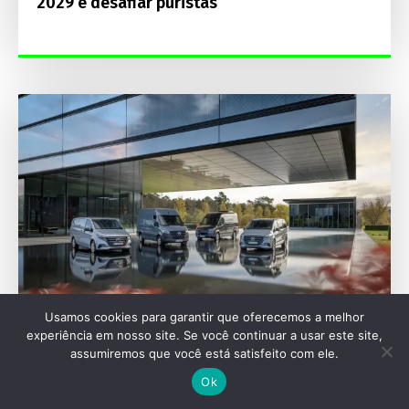
2029 e desafiar puristas
Usamos cookies para garantir que oferecemos a melhor
experiência em nosso site. Se você continuar a usar este site,
IAA
assumiremos que você está satisfeito com ele.
Mercedes-Benz Vans celebra 130 anos de
Ok
inovação na IAA Transportation 2026