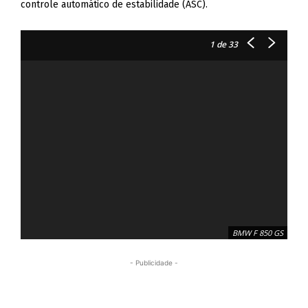
controle automático de estabilidade (ASC).
1
de 33
BMW F 850 GS
- Publicidade -