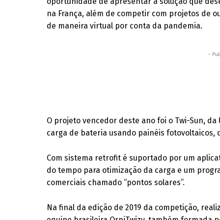
oportunidade de apresentar a solução que des
na França, além de competir com projetos de ou
de maneira virtual por conta da pandemia.
- Pub
O projeto vencedor deste ano foi o Twi-Sun, da
carga de bateria usando painéis fotovoltaicos, d
Com sistema retrofit é suportado por um aplic
do tempo para otimização da carga e um progra
comerciais chamado “pontos solares”.
Na final da edição de 2019 da competição, real
equipe brasileira OrniTwizy, também formada p