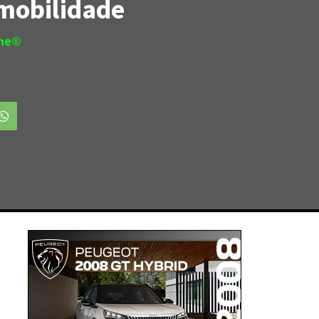
 mobilidade
ine®