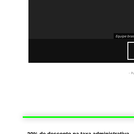
Equipe bras
- P