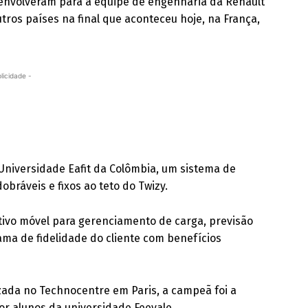
envolveram para a equipe de engenharia da Renault
tros países na final que aconteceu hoje, na França,
licidade -
 Universidade Eafit da Colômbia, um sistema de
obráveis e fixos ao teto do Twizy.
ativo móvel para gerenciamento de carga, previsão
ma de fidelidade do cliente com benefícios
izada no Technocentre em Paris, a campeã foi a
or alunos da universidade Feevale.