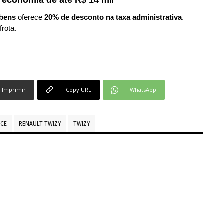
 economia de até R$ 14 mil
bens
oferece
20% de desconto na taxa administrativa
.
frota.
Imprimir
Copy URL
WhatsApp
NCE
RENAULT TWIZY
TWIZY