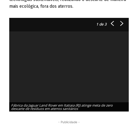
mais ecológica, fora dos aterros.
1
de 3
Fábrica da Jaguar Land Rover em Itatiaia (RJ) atinge meta de zero
Fábr
descarte de resíduos em aterros sanitários
desc
- Publicidade -