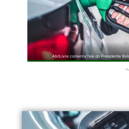
AbriLivre comenta fala do Presidente Bol
- P