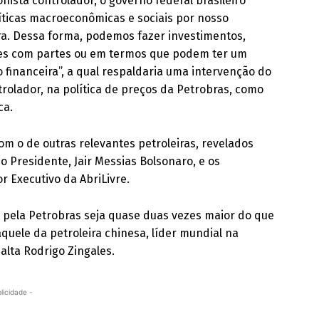
nista controlador, o governo federal brasileiro
líticas macroeconômicas e sociais por nosso
ira. Dessa forma, podemos fazer investimentos,
ões com partes ou em termos que podem ter um
 financeira”, a qual respaldaria uma intervenção do
trolador, na política de preços da Petrobras, como
ca.
m o de outras relevantes petroleiras, revelados
 Presidente, Jair Messias Bolsonaro, e os
r Executivo da AbriLivre.
do pela Petrobras seja quase duas vezes maior do que
uele da petroleira chinesa, líder mundial na
alta Rodrigo Zingales.
licidade -