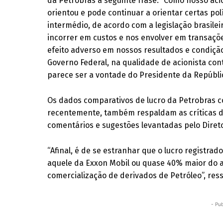
da Petrobras a seguinte frase: “Como nosso acio
orientou e pode continuar a orientar certas po
intermédio, de acordo com a legislação brasile
incorrer em custos e nos envolver em transaç
efeito adverso em nossos resultados e condição
Governo Federal, na qualidade de acionista con
parece ser a vontade do Presidente da Repúbli
Os dados comparativos de lucro da Petrobras co
recentemente, também respaldam as críticas do
comentários e sugestões levantadas pelo Direto
“Afinal, é de se estranhar que o lucro registra
aquele da Exxon Mobil ou quase 40% maior do aq
comercialização de derivados de Petróleo”, ress
- Pub