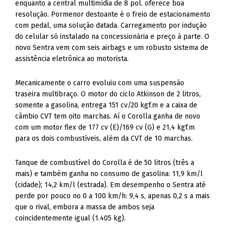
enquanto a central multimídia de 8 pol. oferece boa
resolução. Pormenor destoante é o freio de estacionamento
com pedal, uma solução datada. Carregamento por indução
do celular só instalado na concessionária e preço à parte. O
novo Sentra vem com seis airbags e um robusto sistema de
assistência eletrônica ao motorista.
Mecanicamente o carro evoluiu com uma suspensão
traseira multibraço. O motor do ciclo Atkinson de 2 litros,
somente a gasolina, entrega 151 cv/20 kgf.m e a caixa de
câmbio CVT tem oito marchas. Aí o Corolla ganha de novo
com um motor flex de 177 cv (E)/169 cv (G) e 21,4 kgf.m
para os dois combustíveis, além da CVT de 10 marchas.
Tanque de combustível do Corolla é de 50 litros (três a
mais) e também ganha no consumo de gasolina: 11,9 km/l
(cidade); 14,2 km/l (estrada). Em desempenho o Sentra até
perde por pouco no 0 a 100 km/h: 9,4 s, apenas 0,2 s a mais
que o rival, embora a massa de ambos seja
coincidentemente igual (1.405 kg).