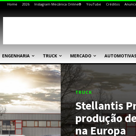
Home
2026
Instagram Mecânica Online®
YouTube
Créditos
Anunci
ENGENHARIA
TRUCK
MERCADO
AUTOMOTIVA
TRUCK
Stellantis P
produção de
na Europa