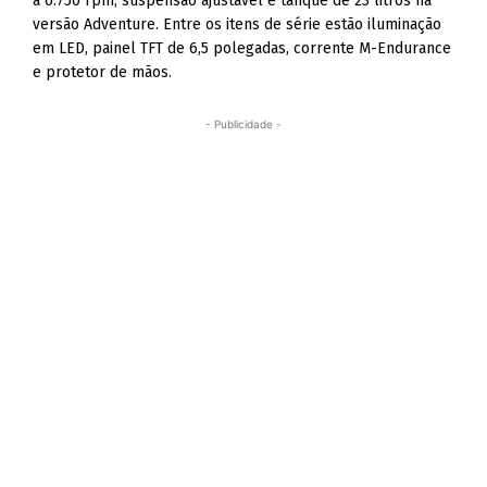
a 6.750 rpm, suspensão ajustável e tanque de 23 litros na
versão Adventure. Entre os itens de série estão iluminação
em LED, painel TFT de 6,5 polegadas, corrente M-Endurance
e protetor de mãos.
- Publicidade -