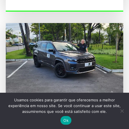
Usamos cookies para garantir que oferecemos a melhor
AVALIAÇÕES
experiência em nosso site. Se você continuar a usar este site,
assumiremos que você está satisfeito com ele.
Jeep Commander Blackhawk 2027 aposta em
272 cv e motor Hurricane Flex
Ok