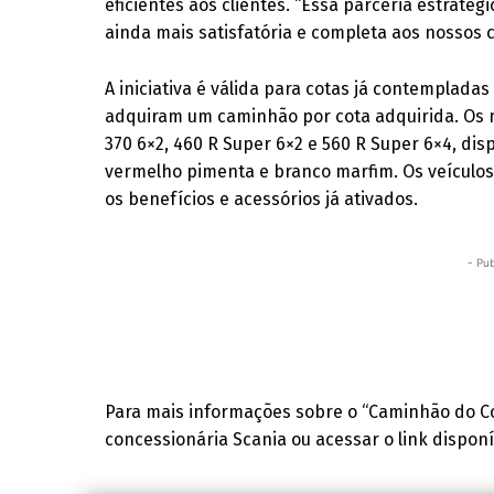
eficientes aos clientes. “Essa parceria estraté
ainda mais satisfatória e completa aos nossos c
A iniciativa é válida para cotas já contemplada
adquiram um caminhão por cota adquirida. Os m
370 6×2, 460 R Super 6×2 e 560 R Super 6×4, dis
vermelho pimenta e branco marfim. Os veículos
os benefícios e acessórios já ativados.
- Pub
Para mais informações sobre o “Caminhão do C
concessionária Scania ou acessar o link disponív