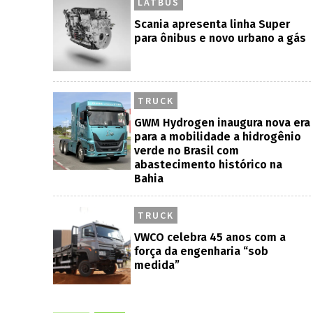
LATBUS
Scania apresenta linha Super
para ônibus e novo urbano a gás
TRUCK
GWM Hydrogen inaugura nova era
para a mobilidade a hidrogênio
verde no Brasil com
abastecimento histórico na
Bahia
TRUCK
VWCO celebra 45 anos com a
força da engenharia “sob
medida”