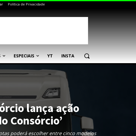
ar
Política de Privacidade
S
ESPECIAIS
YT
INSTA
órcio lança ação
o Consórcio’
tas poderá escolher entre cinco modelos