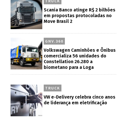
TRUCK
Scania Banco atinge R$ 2 bilhões
em propostas protocoladas no
Move Brasil 2
GNV.360
Volkswagen Caminhões e Ônibus
comercializa 56 unidades do
Constellation 26.280 a
biometano para a Loga
TRUCK
VW e-Delivery celebra cinco anos
de liderança em eletrificação