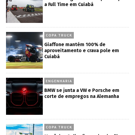
a Full Time em Cuiabá
COPA TRUCK
Giaffone mantém 100% de
aproveitamento e crava pole em
Cuiabá
ENGENHARIA
BMW se junta a VW e Porsche em
corte de empregos na Alemanha
COPA TRUCK