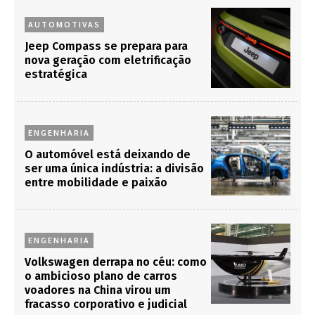
AUTOMOTIVAS
Jeep Compass se prepara para
nova geração com eletrificação
estratégica
ENGENHARIA
O automóvel está deixando de
ser uma única indústria: a divisão
entre mobilidade e paixão
ENGENHARIA
Volkswagen derrapa no céu: como
o ambicioso plano de carros
voadores na China virou um
fracasso corporativo e judicial