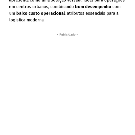
apresenta como uma solução versátil, ideal para operações
em centros urbanos, combinando
bom desempenho
com
um
baixo custo operacional
, atributos essenciais para a
logística moderna.
- Publicidade -