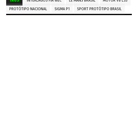
TAGS
INTERLAGOS FIA WEC
LE MANS BRASIL
MOTOR V8 LS3
PROTÓTIPO NACIONAL
SIGMA P1
SPORT PROTÓTIPO BRASIL