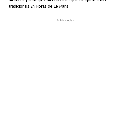
direta os protótipos da classe P3 que competem nas
tradicionais 24 Horas de Le Mans.
- Publicidade -