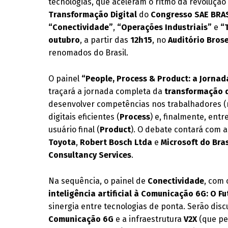
tecnologias, que aceleram o ritmo da revolução d
Transformação Digital
do
Congresso SAE BRA
“Conectividade”
,
“Operações Industriais”
e
“
outubro
, a partir das
12h15
, no
Auditório Bros
renomados do Brasil.
O painel
“People, Process & Product: a Jornad
traçará a jornada completa da
transformação d
desenvolver competências nos trabalhadores (
digitais eficientes (
Process
) e, finalmente, ent
usuário final (
Product
). O debate contará com 
Toyota
,
Robert Bosch Ltda
e
Microsoft do Bras
Consultancy Services
.
Na sequência, o painel de
Conectividade
, com
inteligência artificial à Comunicação 6G: O F
sinergia entre tecnologias de ponta. Serão dis
Comunicação 6G
e a infraestrutura
V2X
(que pe