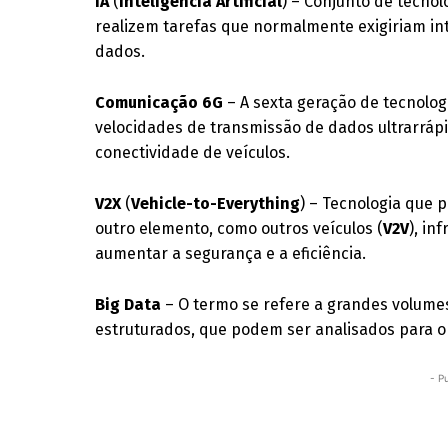
IA
(
Inteligência Artificial
) – Conjunto de tecn
realizem tarefas que normalmente exigiriam in
dados.
Comunicação 6G
– A sexta geração de tecnolo
velocidades de transmissão de dados ultrarrápi
conectividade de veículos.
V2X
(
Vehicle-to-Everything
) – Tecnologia que 
outro elemento, como outros veículos (
V2V
), in
aumentar a segurança e a eficiência.
Big Data
– O termo se refere a grandes volume
estruturados, que podem ser analisados para ob
- P