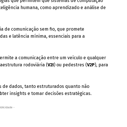
ologias que permitem que sistemas de computação
teligência humana, como aprendizado e análise de
gia de comunicação sem fio, que promete
das e latência mínima, essenciais para a
permite a comunicação entre um veículo e qualquer
fraestrutura rodoviária (
V2I
) ou pedestres (
V2P
), para
s de dados, tanto estruturados quanto não
ter insights e tomar decisões estratégicas.
ublicidade -