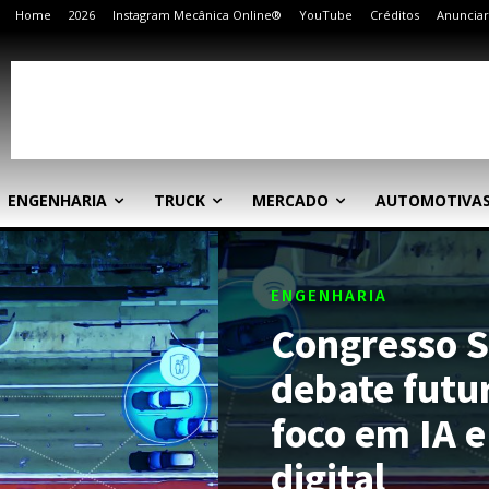
Home
2026
Instagram Mecânica Online®
YouTube
Créditos
Anunciar
ENGENHARIA
TRUCK
MERCADO
AUTOMOTIVA
ENGENHARIA
Congresso 
debate futu
foco em IA 
digital