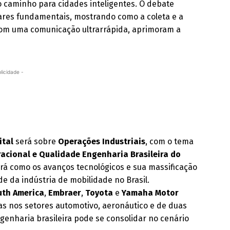
 caminho para cidades inteligentes. O debate
lares fundamentais, mostrando como a coleta e a
om uma comunicação ultrarrápida, aprimoram a
licidade -
ital
será sobre
Operações Industriais
, com o tema
acional e Qualidade Engenharia Brasileira do
rá como os avanços tecnológicos e sua massificação
e da indústria de mobilidade no Brasil.
uth America
,
Embraer
,
Toyota
e
Yamaha Motor
ias nos setores automotivo, aeronáutico e de duas
genharia brasileira pode se consolidar no cenário