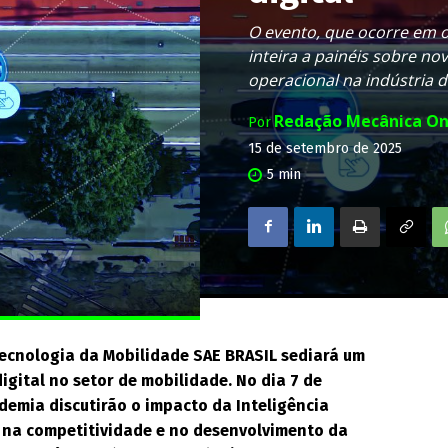
O evento, que ocorre em o
inteira a painéis sobre no
operacional na indústria 
Redação Mecânica On
Por
15 de setembro de 2025
5
min
Tecnologia da Mobilidade SAE BRASIL sediará um
gital no setor de mobilidade. No dia 7 de
emia discutirão o impacto da Inteligência
s na competitividade e no desenvolvimento da