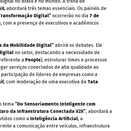
igital no Brasil e no mundo. A trilha de
SIL
abordará três temas essenciais. Os painéis de
Transformação Digital”
ocorrerão no dia
7 de
e
, com a presença de executivos e acadêmicos
a da Mobilidade Digital”
abrirá os debates. Ele
igital
no setor, destacando a necessidade de
referente a
People
), estruturar times e processos
regar serviços conectados de alta qualidade ao
a participação de líderes de empresas como a
il
, com moderação de uma executiva da
Tata
 o tema
“Do Sensoriamento Inteligente com
uturo da Infraestrutura Conectada V2X”
, abordará a
cutidos como a
Inteligência Artificial
, a
rmite a comunicação entre veículos, infraestrutura