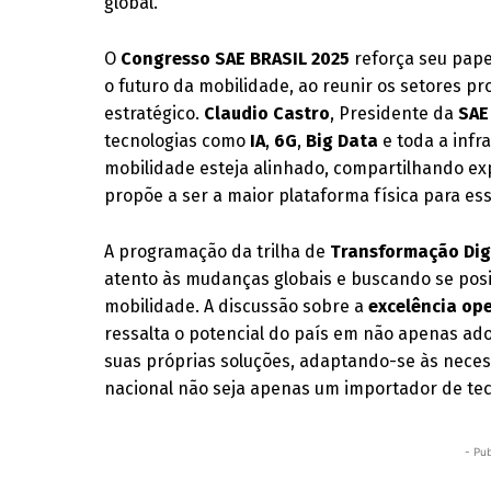
global.
O
Congresso SAE BRASIL 2025
reforça seu pape
o futuro da mobilidade, ao reunir os setores p
estratégico.
Claudio Castro
, Presidente da
SAE
tecnologias como
IA
,
6G
,
Big Data
e toda a infr
mobilidade esteja alinhado, compartilhando ex
propõe a ser a maior plataforma física para e
A programação da trilha de
Transformação Dig
atento às mudanças globais e buscando se posi
mobilidade. A discussão sobre a
excelência op
ressalta o potencial do país em não apenas ad
suas próprias soluções, adaptando-se às necessi
nacional não seja apenas um importador de tec
- Pub