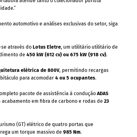
ortadora atende tanto o colecionador purista
cidade.”
nto automotivo e análises exclusivas do setor, siga
a-se através do
Lotus Eletre
, um utilitário utilitário de
ndimento de
450 kW (612 cv) ou 675 kW (918 cv)
.
uitetura elétrica de 800V
, permitindo recargas
habitáculo para acomodar
4 ou 5 ocupantes
.
ompleto pacote de assistência à condução
ADAS
m acabamento em fibra de carbono e rodas de
23
urismo (GT) elétrico de quatro portas que
rega um torque massivo de
985 Nm
.