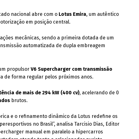
rcado nacional abre com o
Lotus Emira
, um autêntico
otorização em posição central.
rações mecânicas, sendo a primeira dotada de um
ansmissão automatizada de dupla embreagem
 um propulsor
V6 Supercharger com transmissão
va de forma regular pelos próximos anos.
tência de mais de 294 kW (400 cv)
, acelerando de 0
ndos
brutos.
ica e o refinamento dinâmico da Lotus redefine os
esportivos no Brasil”, analisa Tarcisio Dias, Editor
upercharger manual em paralelo a hipercarros