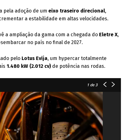
ada pela adoção de um
eixo traseiro direcional
,
ncrementar a estabilidade em altas velocidades.
evê a ampliação da gama com a chegada do
Eletre X
,
embarcar no país no final de 2027.
ntado pelo
Lotus Evija
, um hypercar totalmente
ais
1.480 kW (2.012 cv)
de potência nas rodas.
1
de 3