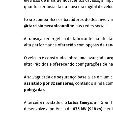
elétricos de mais de novecentos cavalos, a imp
quanto o entusiasta da nova era digital da velo
Para acompanhar os bastidores do desenvolvime
@tarcisiomecanicaonline
nas redes sociais.
A transição energética da fabricante manifest
alta performance oferecido com opções de re
O veículo é construído sobre uma avançada
arq
ultra-rápidas e oferecendo configurações de 
A salvaguarda de segurança baseia-se em um c
assistido por 32 sensores
, contando ainda co
polegadas
.
A terceira novidade é o
Lotus Emeya
, um Gran T
desenvolve a potência de
675 kW (918 cv)
e ent