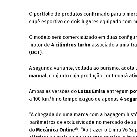
O portfólio de produtos confirmado para o me
cupê esportivo de dois lugares equipado com m
O modelo será comercializado em duas configu
motor de
4 cilindros turbo
associado a uma tr
(
DCT
).
A segunda variante, voltada ao purismo, adota
manual
, conjunto cuja produção continuará ati
Ambas as versões do
Lotus Emira
entregam
po
a 100 km/h no tempo exíguo de apenas
4 segu
“A chegada de uma marca com a bagagem histór
parâmetros de exclusividade no mercado de super
do
Mecânica Online®
. “Ao trazer o Emira V6 S