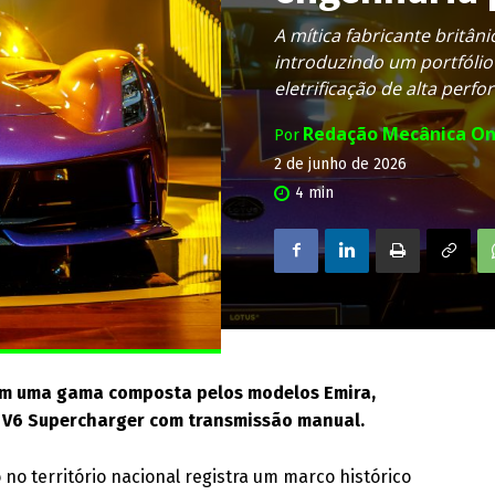
A mítica fabricante britân
introduzindo um portfólio
eletrificação de alta perf
Redação Mecânica On
Por
2 de junho de 2026
4
min
 com uma gama composta pelos modelos Emira,
a V6 Supercharger com transmissão manual.
no território nacional registra um marco histórico