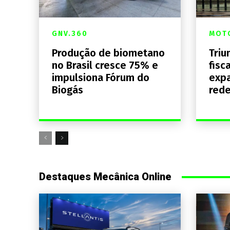
GNV.360
MOTO
Produção de biometano
Triu
no Brasil cresce 75% e
fisc
impulsiona Fórum do
expa
Biogás
rede
Destaques Mecânica Online