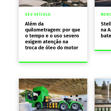
SEU VEÍCULO
MER
Além da
Stel
quilometragem: por que
na A
o tempo e o uso severo
bate
exigem atenção na
troca de óleo do motor