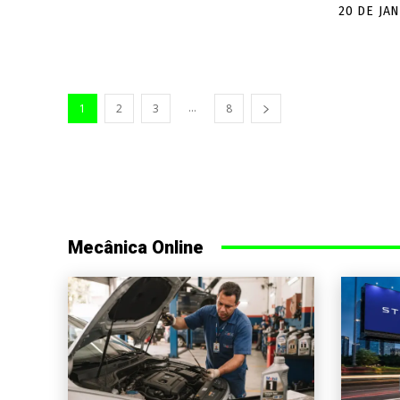
20 DE JA
...
1
2
3
8
Mecânica Online