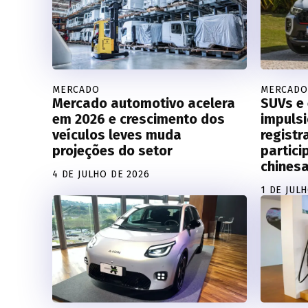
MERCADO
MERCADO
Mercado automotivo acelera
SUVs e 
em 2026 e crescimento dos
impuls
veículos leves muda
registr
projeções do setor
partic
chines
4 DE JULHO DE 2026
1 DE JUL