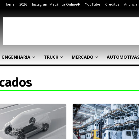
Home
2026
Instagram Mecânica Online®
YouTube
Créditos
Anunciar
ENGENHARIA
TRUCK
MERCADO
AUTOMOTIVA
icados