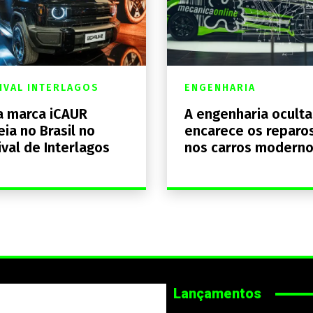
IVAL INTERLAGOS
ENGENHARIA
 marca iCAUR
A engenharia ocult
eia no Brasil no
encarece os reparo
ival de Interlagos
nos carros modern
Lançamentos