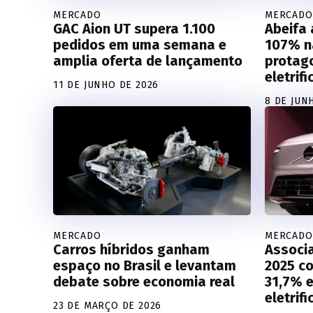
MERCADO
MERCADO
GAC Aion UT supera 1.100
Abeifa 
pedidos em uma semana e
107% n
amplia oferta de lançamento
protag
eletrif
11 DE JUNHO DE 2026
8 DE JUN
MERCADO
MERCADO
Carros híbridos ganham
Associ
espaço no Brasil e levantam
2025 c
debate sobre economia real
31,7% e
eletrif
23 DE MARÇO DE 2026