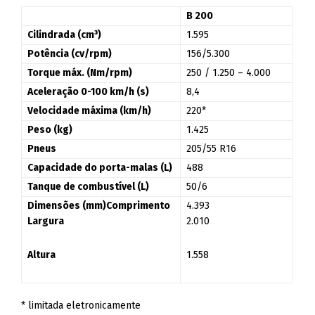
B 200
Cilindrada (cm³)
1.595
Potência (cv/rpm)
156/5.300
Torque máx. (Nm/rpm)
250 / 1.250 – 4.000
Aceleração 0-100 km/h (s)
8,4
Velocidade máxima (km/h)
220*
Peso (kg)
1.425
Pneus
205/55 R16
Capacidade do porta-malas (L)
488
Tanque de combustível (L)
50/6
Dimensões (mm)
Comprimento
4.393
Largura
2.010
Altura
1.558
* limitada eletronicamente