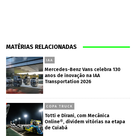
MATÉRIAS RELACIONADAS
IAA
Mercedes-Benz Vans celebra 130
anos de inovação na IAA
Transportation 2026
COPA TRUCK
Totti e Dirani, com Mecânica
Online®, dividem vitórias na etapa
de Cuiabá