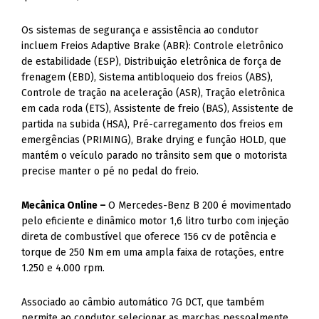
Os sistemas de segurança e assistência ao condutor
incluem Freios Adaptive Brake (ABR): Controle eletrônico
de estabilidade (ESP), Distribuição eletrônica de força de
frenagem (EBD), Sistema antibloqueio dos freios (ABS),
Controle de tração na aceleração (ASR), Tração eletrônica
em cada roda (ETS), Assistente de freio (BAS), Assistente de
partida na subida (HSA), Pré-carregamento dos freios em
emergências (PRIMING), Brake drying e função HOLD, que
mantém o veículo parado no trânsito sem que o motorista
precise manter o pé no pedal do freio.
Mecânica Online –
O Mercedes-Benz B 200 é movimentado
pelo eficiente e dinâmico motor 1,6 litro turbo com injeção
direta de combustível que oferece 156 cv de potência e
torque de 250 Nm em uma ampla faixa de rotações, entre
1.250 e 4.000 rpm.
Associado ao câmbio automático 7G DCT, que também
permite ao condutor selecionar as marchas pessoalmente,