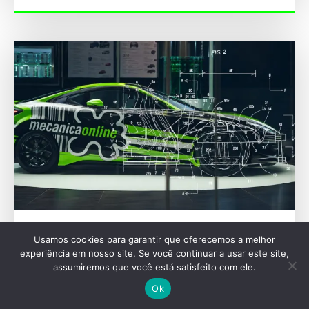
ENGENHARIA
Usamos cookies para garantir que oferecemos a melhor
experiência em nosso site. Se você continuar a usar este site,
A engenharia oculta que encarece os reparos
assumiremos que você está satisfeito com ele.
nos carros modernos
Ok