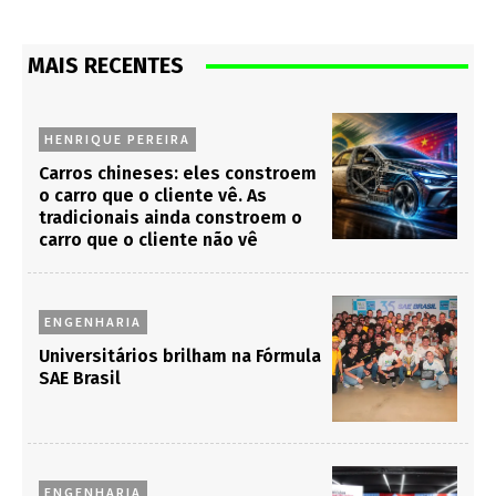
MAIS RECENTES
HENRIQUE PEREIRA
Carros chineses: eles constroem
o carro que o cliente vê. As
tradicionais ainda constroem o
carro que o cliente não vê
ENGENHARIA
Universitários brilham na Fórmula
SAE Brasil
ENGENHARIA