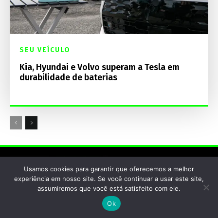
SEU VEÍCULO
Kia, Hyundai e Volvo superam a Tesla em
durabilidade de baterias
Usamos cookies para garantir que oferecemos a melhor
experiência em nosso site. Se você continuar a usar este site,
assumiremos que você está satisfeito com ele.
Ok