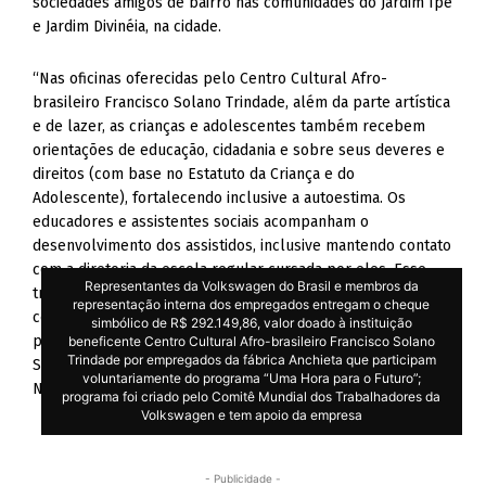
sociedades amigos de bairro nas comunidades do Jardim Ipê
e Jardim Divinéia, na cidade.
“Nas oficinas oferecidas pelo Centro Cultural Afro-
brasileiro Francisco Solano Trindade, além da parte artística
e de lazer, as crianças e adolescentes também recebem
orientações de educação, cidadania e sobre seus deveres e
direitos (com base no Estatuto da Criança e do
Adolescente), fortalecendo inclusive a autoestima. Os
educadores e assistentes sociais acompanham o
desenvolvimento dos assistidos, inclusive mantendo contato
com a diretoria da escola regular cursada por eles. Esse
Representantes da Volkswagen do Brasil e membros da
trabalho também beneficia os familiares, uma vez que são
representação interna dos empregados entregam o cheque
convidados para reuniões e eventos da entidade”, afirmou o
simbólico de R$ 292.149,86, valor doado à instituição
presidente do Centro Cultural Afro-brasileiro Francisco
beneficente Centro Cultural Afro-brasileiro Francisco Solano
Trindade por empregados da fábrica Anchieta que participam
Solano Trindade e empregado da Volkswagen do Brasil,
voluntariamente do programa “Uma Hora para o Futuro”;
Nelson Rodrigues Rocha.
programa foi criado pelo Comitê Mundial dos Trabalhadores da
Volkswagen e tem apoio da empresa
- Publicidade -