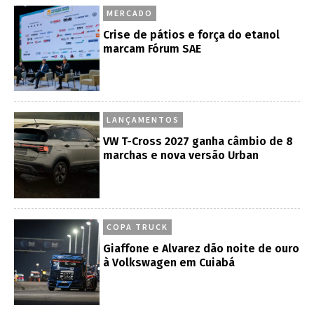
MERCADO
Crise de pátios e força do etanol
marcam Fórum SAE
LANÇAMENTOS
VW T-Cross 2027 ganha câmbio de 8
marchas e nova versão Urban
COPA TRUCK
Giaffone e Alvarez dão noite de ouro
à Volkswagen em Cuiabá