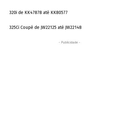
320i de KK47878 até KK80577
325Ci Coupé de JW22125 até JW22148
- Publicidade -