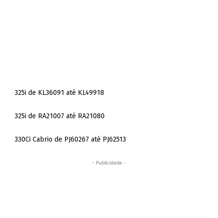
325i de KL36091 até KL49918
325i de RA21007 até RA21080
330Ci Cabrio de PJ60267 até PJ62513
- Publicidade -