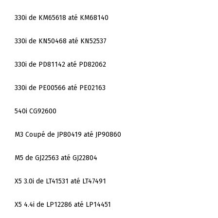
330i de KM65618 até KM68140
330i de KN50468 até KN52537
330i de PD81142 até PD82062
330i de PE00566 até PE02163
540i CG92600
M3 Coupé de JP80419 até JP90860
M5 de GJ22563 até GJ22804
X5 3.0i de LT41531 até LT47491
X5 4.4i de LP12286 até LP14451