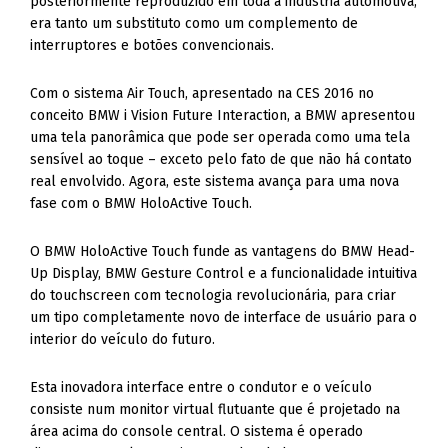
real envolvido. Agora, este sistema avança para uma nova
fase com o BMW HoloActive Touch.
O BMW HoloActive Touch funde as vantagens do BMW Head-
Up Display, BMW Gesture Control e a funcionalidade intuitiva
do touchscreen com tecnologia revolucionária, para criar
um tipo completamente novo de interface de usuário para o
interior do veículo do futuro.
Esta inovadora interface entre o condutor e o veículo
consiste num monitor virtual flutuante que é projetado na
área acima do console central. O sistema é operado
diretamente pelos movimentos dos dedos, enquanto uma
fonte de ultra-som faz a confirmação tátil dos comandos do
motorista. Não há qualquer contato real entre o piloto e a
interface do usuário.
BMW Connected Window: o ponto de contato digital –
O
BMW Connected Window integra todos os tipos de
informações relevantes para o planejamento de mobilidade