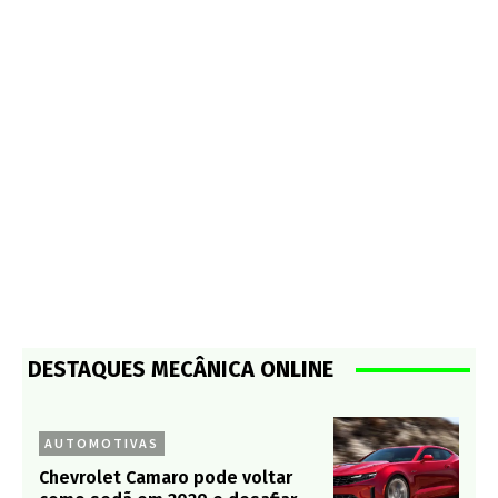
DESTAQUES MECÂNICA ONLINE
AUTOMOTIVAS
Chevrolet Camaro pode voltar
como sedã em 2029 e desafiar
puristas
IAA
Mercedes-Benz Vans celebra 130
anos de inovação na IAA