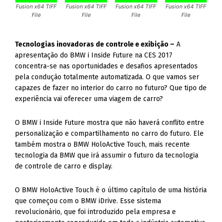
capazes de fazer no interior do carro no futuro? Que tipo de
experiência vai oferecer uma viagem de carro?
O BMW i Inside Future mostra que não haverá conflito entre
personalização e compartilhamento no carro do futuro. Ele
também mostra o BMW HoloActive Touch, mais recente
tecnologia da BMW que irá assumir o futuro da tecnologia
de controle de carro e display.
O BMW HoloActive Touch é o último capítulo de uma história
que começou com o BMW iDrive. Esse sistema
revolucionário, que foi introduzido pela empresa e
posteriormente reproduzido em toda a indústria automotiva,
era tanto um substituto como um complemento de
interruptores e botões convencionais.
Com o sistema Air Touch, apresentado na CES 2016 no
conceito BMW i Vision Future Interaction, a BMW apresentou
uma tela panorâmica que pode ser operada como uma tela
sensível ao toque – exceto pelo fato de que não há contato