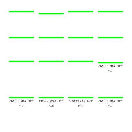
Fusion x64 TIFF
File
Fusion x64 TIFF
Fusion x64 TIFF
Fusion x64 TIFF
Fusion x64 TIFF
File
File
File
File
Fusion x64 TIFF
Fusion x64 TIFF
Fusion x64 TIFF
Fusion x64 TIFF
File
File
File
File
Tecnologias inovadoras de controle e exibição –
A
apresentação do BMW i Inside Future na CES 2017
concentra-se nas oportunidades e desafios apresentados
pela condução totalmente automatizada. O que vamos ser