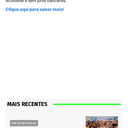
MAIS RECENTES
ENGENHARIA
Universitários brilham na Fórmula
SAE Brasil
ENGENHARIA
Nissan e Firjan formam primeira