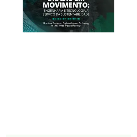
AVALIAÇÃO MECON
Jeep Commander Blackhawk 2027 aposta em 272
cv e motor Hurricane Flex
Renault Boreal Techno 2026: Elevando a