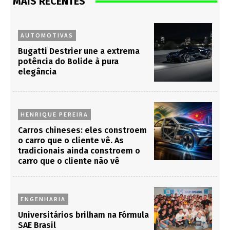
MAIS RECENTES
AUTOMOTIVAS
Bugatti Destrier une a extrema
potência do Bolide à pura
elegância
HENRIQUE PEREIRA
Carros chineses: eles constroem
o carro que o cliente vê. As
tradicionais ainda constroem o
carro que o cliente não vê
ENGENHARIA
Universitários brilham na Fórmula
SAE Brasil