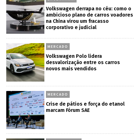
Volkswagen derrapa no céu: como o
ambicioso plano de carros voadores
na China virou um fracasso
corporativo e judicial
MERCADO
Volkswagen Polo lidera
desvalorização entre os carros
novos mais vendidos
MERCADO
Crise de pátios e força do etanol
marcam Fórum SAE