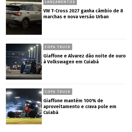
LANÇAMENTOS
VW T-Cross 2027 ganha câmbio de 8
marchas e nova versão Urban
COPA TRUCK
Giaffone e Alvarez dão noite de ouro
à Volkswagen em Cuiabá
COPA TRUCK
Giaffone mantém 100% de
aproveitamento e crava pole em
Cuiabá