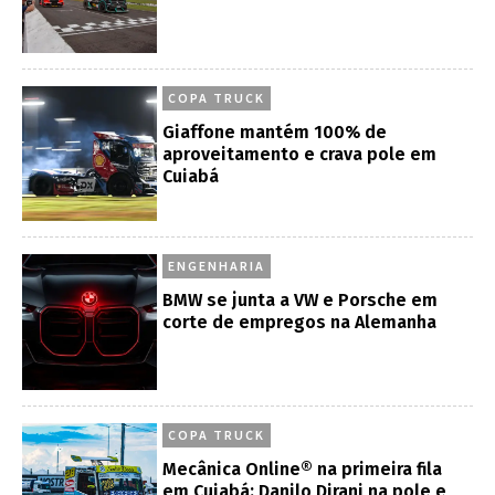
COPA TRUCK
Giaffone mantém 100% de
aproveitamento e crava pole em
Cuiabá
ENGENHARIA
BMW se junta a VW e Porsche em
corte de empregos na Alemanha
COPA TRUCK
Mecânica Online® na primeira fila
em Cuiabá: Danilo Dirani na pole e