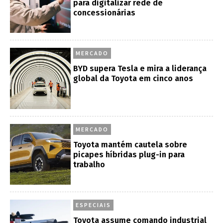
para digitalizar rede de
concessionárias
MERCADO
BYD supera Tesla e mira a liderança
global da Toyota em cinco anos
MERCADO
Toyota mantém cautela sobre
picapes híbridas plug-in para
trabalho
ESPECIAIS
Toyota assume comando industrial