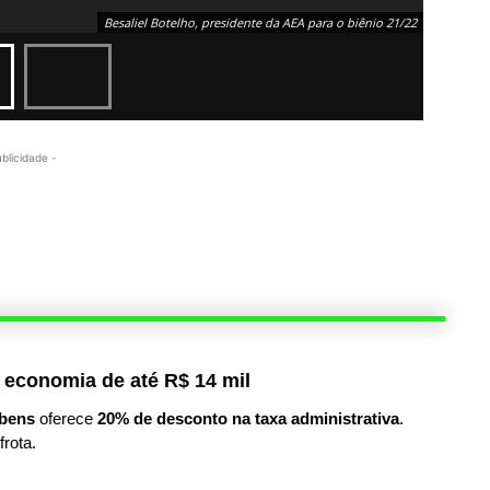
Besaliel Botelho, presidente da AEA para o biênio 21/22
ublicidade -
 economia de até R$ 14 mil
bens
oferece
20% de desconto na taxa administrativa
.
frota.