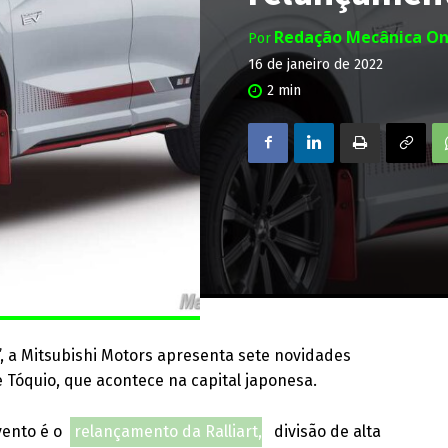
Redação Mecânica On
Por
16 de janeiro de 2022
2
min
 a Mitsubishi Motors apresenta sete novidades
 Tóquio, que acontece na capital japonesa.
vento é o
relançamento da Ralliart,
divisão de alta