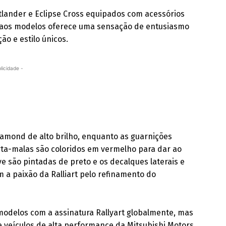
tlander e Eclipse Cross equipados com acessórios
ado aos modelos oferece uma sensação de entusiasmo
ão e estilo únicos.
licidade -
iamond de alto brilho, enquanto as guarnições
 porta-malas são coloridos em vermelho para dar ao
eve são pintadas de preto e os decalques laterais e
m a paixão da Ralliart pelo refinamento do
modelos com a assinatura Rallyart globalmente, mas
e veículos de alta performance da Mitsubishi Motors