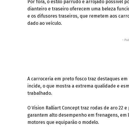
Por fora, o estilo parrudo e arrojado possível
dianteiro e traseiro oferecem uma beleza funcio
e os difusores traseiros, que remetem aos carr
dado ao veículo.
- Pub
A carroceria em preto fosco traz destaques em
incide, o que mostra a extrema qualidade e esm
trabalhado.
O Vision Ralliart Concept traz rodas de aro 22 e
garantem alto desempenho em frenagens, em l
motores que equiparão o modelo.