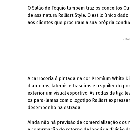
O Salão de Tóquio também traz os conceitos Ou
de assinatura Ralliart Style. O estilo único d
aos clientes que procuram a sua própria conduç
- Pub
A carroceria é pintada na cor Premium White D
dianteiras, laterais e traseiras e o spoiler do
exterior um visual esportivo. As rodas de liga l
os para-lamas com o logotipo Ralliart expressa
desempenho na estrada.
Ainda não há previsão de comercialização dos 
a confirmação do retorno da lendária divisão d