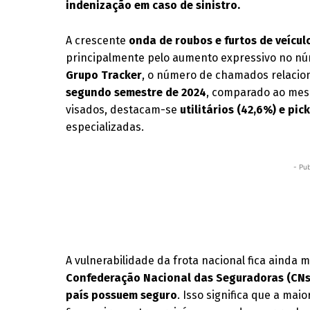
indenização em caso de sinistro.
A crescente
onda de roubos e furtos de veículo
principalmente pelo aumento expressivo no nú
Grupo Tracker
, o número de chamados relacion
segundo semestre de 2024
, comparado ao mesm
visados, destacam-se
utilitários (42,6%) e pic
especializadas.
- Pub
A vulnerabilidade da frota nacional fica aind
Confederação Nacional das Seguradoras (CN
país possuem seguro
. Isso significa que a ma