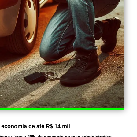
 economia de até R$ 14 mil
bens
oferece
20% de desconto na taxa administrativa
.