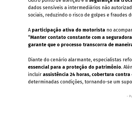
Outro ponto de atenção é a
segurança na troc
dados sensíveis a intermediários não autorizad
sociais, reduzindo o risco de golpes e fraudes 
A
participação ativa do motorista
no acompanh
“Manter contato constante com a seguradora e
garante que o processo transcorra de maneir
Diante do cenário alarmante, especialistas re
essencial para a proteção do patrimônio
. Al
incluir
assistência 24 horas, cobertura contra 
determinadas condições, tornando-se um supor
- P