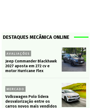
DESTAQUES MECÂNICA ONLINE
AVALIAÇÕES
Jeep Commander Blackhawk
2027 aposta em 272 cv e
motor Hurricane Flex
MERCADO
Volkswagen Polo lidera
desvalorização entre os
carros novos mais vendidos