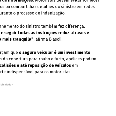
a de informações
. Motoristas devem evitar fornecer
os ou compartilhar detalhes do sinistro em redes
durante o processo de indenização.
amento do sinistro também faz diferença.
 seguir todas as instruções reduz atrasos e
a mais tranquila”
, afirma Biasoli.
forçam que
o seguro veicular é um investimento
ém da cobertura para roubo e furto, apólices podem
colisões e até reposição de veículos
em
te indispensável para os motoristas.
ublicidade -