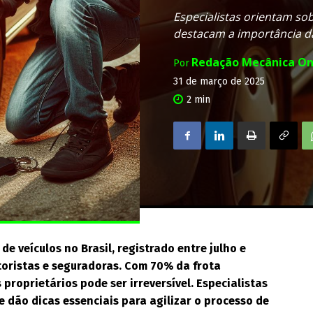
Especialistas orientam so
destacam a importância da
Redação Mecânica On
Por
31 de março de 2025
2
min
e veículos no Brasil, registrado entre julho e
oristas e seguradoras. Com 70% da frota
 proprietários pode ser irreversível. Especialistas
e dão dicas essenciais para agilizar o processo de