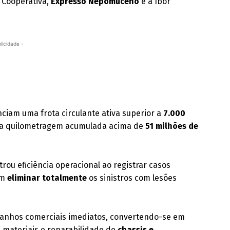
 Cooperativa,
Expresso Nepomuceno
e a Ibor
licidade -
iam uma frota circulante ativa superior a
7.000
a quilometragem acumulada acima de
51 milhões de
ou eficiência operacional ao registrar casos
am
eliminar totalmente
os sinistros com lesões
 ganhos comerciais imediatos, convertendo-se em
 materiais e reparabilidade de
chassis e