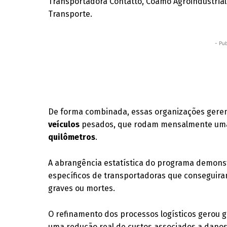
Transportadora Contatto, Coamo Agroindustrial
Transporte.
- Pub
De forma combinada, essas organizações gerenc
veículos
pesados, que rodam mensalmente um
quilômetros
.
A abrangência estatística do programa demonstr
específicos de transportadoras que conseguir
graves ou mortes.
O refinamento dos processos logísticos gerou
uma redução real de custos associados a danos