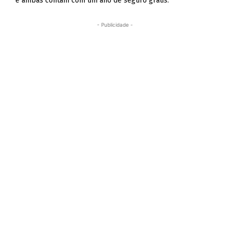
e ambas contam com um ano de seguro grátis.
- Publicidade -