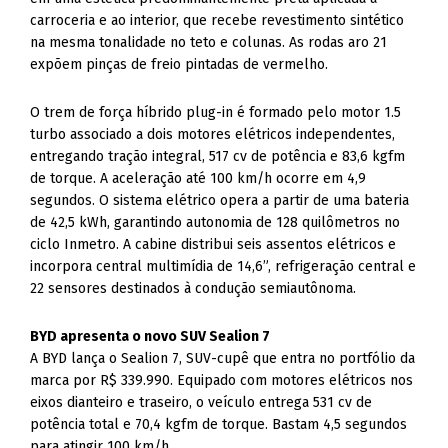
carroceria e ao interior, que recebe revestimento sintético
na mesma tonalidade no teto e colunas. As rodas aro 21
expõem pinças de freio pintadas de vermelho.
O trem de força híbrido plug-in é formado pelo motor 1.5
turbo associado a dois motores elétricos independentes,
entregando tração integral, 517 cv de potência e 83,6 kgfm
de torque. A aceleração até 100 km/h ocorre em 4,9
segundos. O sistema elétrico opera a partir de uma bateria
de 42,5 kWh, garantindo autonomia de 128 quilômetros no
ciclo Inmetro. A cabine distribui seis assentos elétricos e
incorpora central multimídia de 14,6”, refrigeração central e
22 sensores destinados à condução semiautônoma.
BYD apresenta o novo SUV Sealion 7
A BYD lança o Sealion 7, SUV-cupê que entra no portfólio da
marca por R$ 339.990. Equipado com motores elétricos nos
eixos dianteiro e traseiro, o veículo entrega 531 cv de
potência total e 70,4 kgfm de torque. Bastam 4,5 segundos
para atingir 100 km/h.