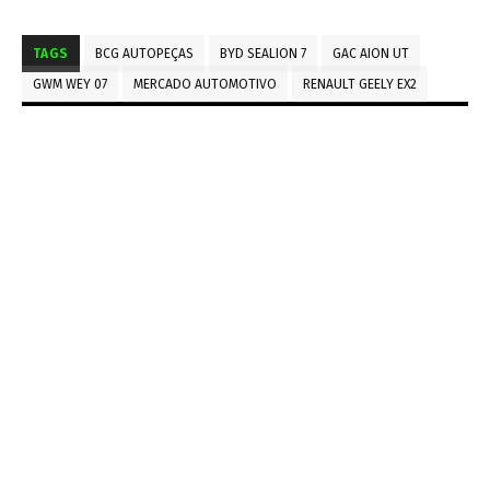
TAGS
BCG AUTOPEÇAS
BYD SEALION 7
GAC AION UT
GWM WEY 07
MERCADO AUTOMOTIVO
RENAULT GEELY EX2