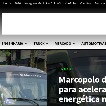
Home
2026
Instagram Mecânica Online®
YouTube
Créditos
Anunciar
ENGENHARIA
TRUCK
MERCADO
AUTOMOTIVA
TRUCK
Marcopolo di
para acelera
energética n