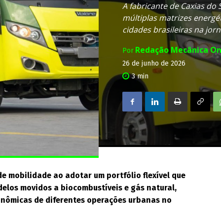
A fabricante de Caxias do
múltiplas matrizes energét
cidades brasileiras na jor
Redação Mecânica On
Por
26 de junho de 2026
3
min
de mobilidade ao adotar um portfólio flexível que
delos movidos a biocombustíveis e gás natural,
onômicas de diferentes operações urbanas no