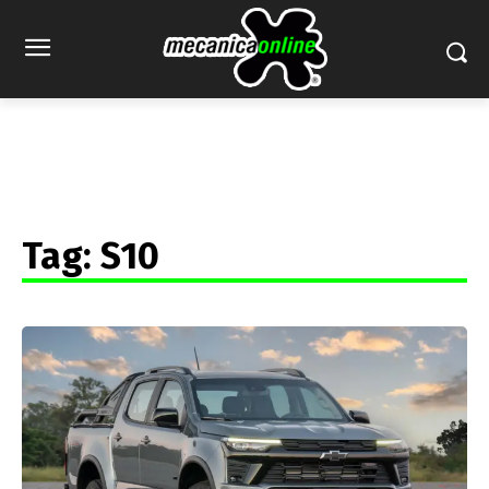
Tag:
S10