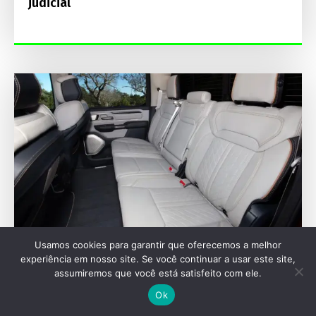
judicial
Usamos cookies para garantir que oferecemos a melhor
experiência em nosso site. Se você continuar a usar este site,
RECALL
assumiremos que você está satisfeito com ele.
Recall da Ram 1500: falha em cintos atinge
Ok
1,3 milhão de picapes