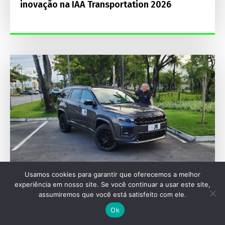
inovação na IAA Transportation 2026
Usamos cookies para garantir que oferecemos a melhor
experiência em nosso site. Se você continuar a usar este site,
AVALIAÇÕES
assumiremos que você está satisfeito com ele.
Ok
Jeep Commander Blackhawk 2027 aposta em
272 cv e motor Hurricane Flex