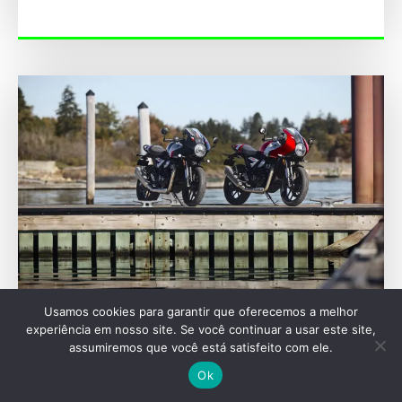
Usamos cookies para garantir que oferecemos a melhor
MOTOCICLETAS
experiência em nosso site. Se você continuar a usar este site,
assumiremos que você está satisfeito com ele.
Triumph encerra ano fiscal de 2026 com
expansão de portfólio e rede no Brasil
Ok