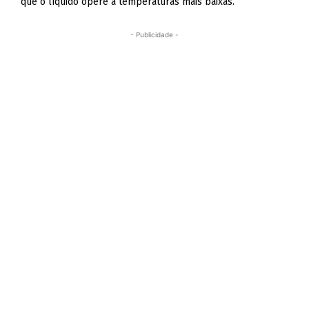
que o líquido opere a temperaturas mais baixas.
- Publicidade -