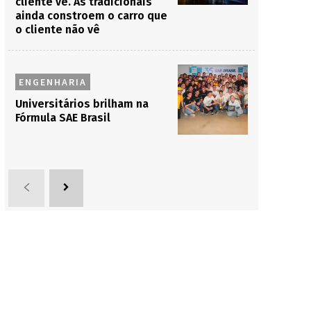
cliente vê. As tradicionais
ainda constroem o carro que
o cliente não vê
ENGENHARIA
Universitários brilham na
Fórmula SAE Brasil