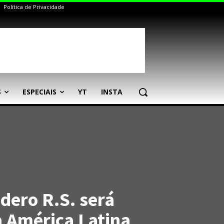
Política de Privacidade
S
ESPECIAIS
YT
INSTA
dero R.S. será
a América Latina