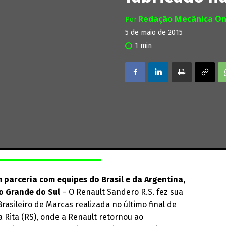
Redação Mecânica On
Por
5 de maio de 2015
1
min
 parceria com equipes do Brasil e da Argentina,
o Grande do Sul
– O Renault Sandero R.S. fez sua
asileiro de Marcas realizada no último final de
Rita (RS), onde a Renault retornou ao