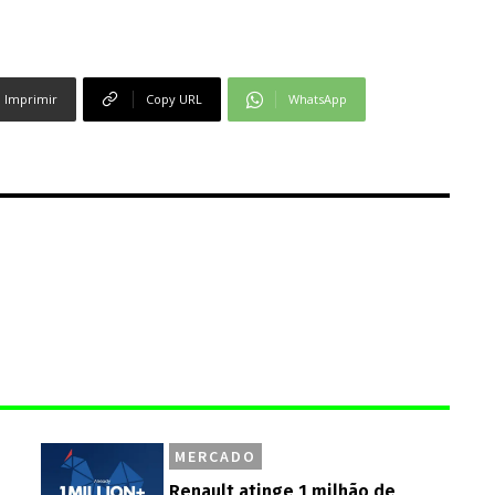
Imprimir
Copy URL
WhatsApp
MERCADO
Renault atinge 1 milhão de