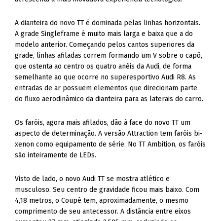
A grade Singleframe é muito mais larga e baixa que a do
modelo anterior. Começando pelos cantos superiores da
grade, linhas afiladas correm formando um V sobre o capô,
que ostenta ao centro os quatro anéis da Audi, de forma
semelhante ao que ocorre no superesportivo Audi R8. As
entradas de ar possuem elementos que direcionam parte
do fluxo aerodinâmico da dianteira para as laterais do carro.
Os faróis, agora mais afilados, dão à face do novo TT um
aspecto de determinação. A versão Attraction tem faróis bi-
xenon como equipamento de série. No TT Ambition, os faróis
são inteiramente de LEDs.
Visto de lado, o novo Audi TT se mostra atlético e
musculoso. Seu centro de gravidade ficou mais baixo. Com
4,18 metros, o Coupé tem, aproximadamente, o mesmo
comprimento de seu antecessor. A distância entre eixos
aumentou 37 mm, atingindo 2.505 mm, reduzindo os
balanços dianteiro e traseiro. A largura é 1.832 mm e a
altura é a mesma da versão anterior, 1.353 mm.