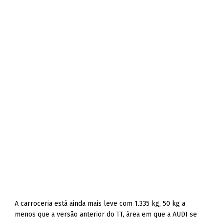
A carroceria está ainda mais leve com 1.335 kg, 50 kg a
menos que a versão anterior do TT, área em que a AUDI se
sobressai, tem o principio de construção híbrido aplicando-
se diferentes tipos de aço e alumínio na estrutura do carro,