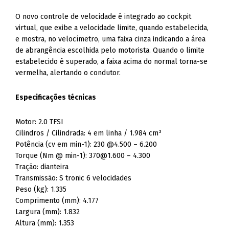
e mostra, no velocímetro, uma faixa cinza indicando a área
de abrangência escolhida pelo motorista. Quando o limite
estabelecido é superado, a faixa acima do normal torna-se
vermelha, alertando o condutor.
Especificações técnicas
Motor: 2.0 TFSI
Cilindros / Cilindrada: 4 em linha / 1.984 cm³
Potência (cv em min-1): 230 @4.500 – 6.200
Torque (Nm @ min-1):
370@1.600
– 4.300
Tração: dianteira
Transmissão: S tronic 6 velocidades
Peso (kg): 1.335
Comprimento (mm): 4.177
Largura (mm): 1.832
Altura (mm): 1.353
Distância entre eixos (mm): 2.505
Capacidade do tanque de combustível (l): 50
Capacidade do porta-malas (l): 305