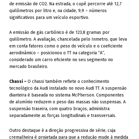
significativos para um veículo esportivo.
A emissão de gás carbônico é de 123,8 gramas por
quilômetro. A avaliação, chancelada pelo Inmetro, que leva
em conta fatores como o peso do veículo e o coeficiente
aerodinâmico – posicionou o TT na categoria “A”,
considerado um carro eficiente no seu segmento no
mercado brasileiro.
Chassi –
O chassi também reflete o conhecimento
tecnológico da Audi instalado no novo Audi TT. A suspensão
dianteira é baseada no sistema McPherson. Componentes
de alumínio reduzem o peso das massas não suspensas. A
suspensão traseira, com quatro braços, administra
separadamente as forças longitudinais e transversais.
Outro destaque é a direção progressiva de série, cuja
cremalheira é projetada para que a redução mude à medida
que o volante é girado. Desta forma, o novo TT pode ser
conduzido com precisão e agilidade tanto no trânsito