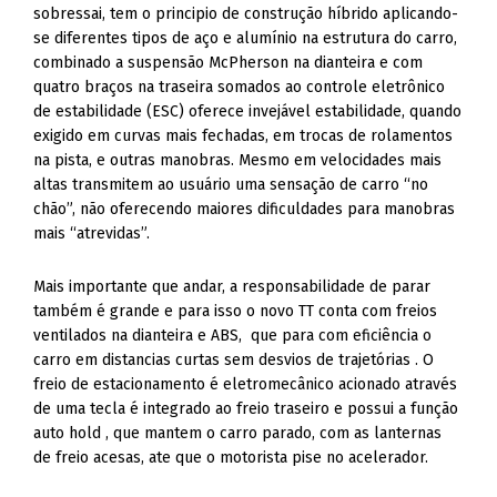
combinado a suspensão McPherson na dianteira e com
quatro braços na traseira somados ao controle eletrônico
de estabilidade (ESC) oferece invejável estabilidade, quando
exigido em curvas mais fechadas, em trocas de rolamentos
na pista, e outras manobras. Mesmo em velocidades mais
altas transmitem ao usuário uma sensação de carro “no
chão”, não oferecendo maiores dificuldades para manobras
mais “atrevidas”.
Mais importante que andar, a responsabilidade de parar
também é grande e para isso o novo TT conta com freios
ventilados na dianteira e ABS, que para com eficiência o
carro em distancias curtas sem desvios de trajetórias . O
freio de estacionamento é eletromecânico acionado através
de uma tecla é integrado ao freio traseiro e possui a função
auto hold , que mantem o carro parado, com as lanternas
de freio acesas, ate que o motorista pise no acelerador.
A forma que estes sistemas estão integrados faz a condução
do TT seja tão sedutora, que é o que esperamos de um