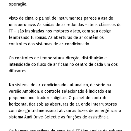
Visto de cima, o painel de instrumentos parece a asa de
uma aeronave. As saídas de ar redondas – itens clássicos do
TT – são inspiradas nos motores a jato, com seu design
lembrando turbinas. As aberturas de ar contêm os
controles dos sistemas de ar-condicionado.
Os controles de temperatura, direção, distribuição e
intensidade do fluxo de ar ficam no centro de cada um dos
difusores.
No sistema de ar-condicionado automático, de série na
versão Ambition, o controle selecionado é indicado em
pequenos mostradores digitais. O painel de controle
horizontal fica sob as aberturas de ar, onde interruptores
com design tridimensional ativam as luzes de emergência, o
sistema Audi Drive-Select e as funções de assistência.
Os bancos esportivos do novo Audi TT têm apoios de cabeça
integrados e estão posicionados mais baixos do que no
modelo anterior. Confortáveis e oferecendo apoio lateral