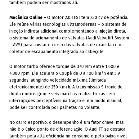
Mecânica Online –
O motor 2.0 TFSI tem 230 cv de potência.
Ele reúne várias tecnologias ultramodernas – o sistema de
injeção indireta adicional complementando a injeção direta,
o sistema de acionamento de válvulas (Audi Valvelift System
– AVS) para ajustar o curso das válvulas de exaustão e o
coletor de escapamento integrado ao cabeçote.
O motor turbo oferece torque de 370 Nm entre 1.600 e
4.300 rpm. Ele acelera o Coupé de 0 a 100 km/h em 5,9
segundos, atingindo velocidade máxima (limitada
eletronicamente) de 250 km/h. A transmissão S tronic de
dupla embreagem e seis marchas realiza trocas sem
interrupções perceptíveis na tração e, em modo manual,
pode ser controlada por palhetas no volante.
No carro esportivo, o desempenho é um fator chave, mas
não é o único ponto de diferenciação. O Audi TT se destaca
também pela alta eficiência no consumo e pelo baixo nível
de emissão de CO2. Na estrada, o cupê percorre até 12,7
quilômetros por litro e, na cidade, 9,9 – números