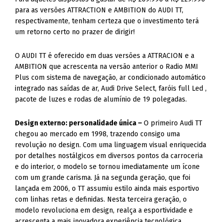
um retorno certo no prazer de dirigir!
O AUDI TT é oferecido em duas versões a ATTRACION e a
AMBITION que acrescenta na versão anterior o Radio MMI
Plus com sistema de navegação, ar condicionado automático
integrado nas saídas de ar, Audi Drive Select, faróis full Led ,
pacote de luzes e rodas de alumínio de 19 polegadas.
Design externo: personalidade única –
O primeiro Audi TT
chegou ao mercado em 1998, trazendo consigo uma
revolução no design. Com uma linguagem visual enriquecida
por detalhes nostálgicos em diversos pontos da carroceria
e do interior, o modelo se tornou imediatamente um ícone
com um grande carisma. Já na segunda geração, que foi
lançada em 2006, o TT assumiu estilo ainda mais esportivo
com linhas retas e definidas. Nesta terceira geração, o
modelo revoluciona em design, realça a esportividade e
acrescenta a mais inovadora experiência tecnológica.
A dianteira do novo TT é dominada pelas linhas horizontais.