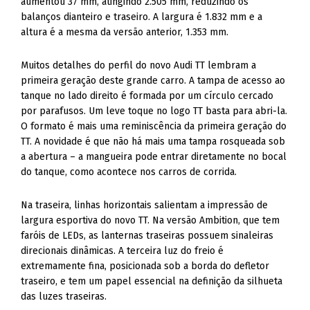
Muitos detalhes do perfil do novo Audi TT lembram a
primeira geração deste grande carro. A tampa de acesso ao
tanque no lado direito é formada por um círculo cercado
por parafusos. Um leve toque no logo TT basta para abri-la.
O formato é mais uma reminiscência da primeira geração do
TT. A novidade é que não há mais uma tampa rosqueada sob
a abertura – a mangueira pode entrar diretamente no bocal
do tanque, como acontece nos carros de corrida.
Na traseira, linhas horizontais salientam a impressão de
largura esportiva do novo TT. Na versão Ambition, que tem
faróis de LEDs, as lanternas traseiras possuem sinaleiras
direcionais dinâmicas. A terceira luz do freio é
extremamente fina, posicionada sob a borda do defletor
traseiro, e tem um papel essencial na definição da silhueta
das luzes traseiras.
Quando o carro atinge 120 km/h, um spoiler se abre
automaticamente na tampa do porta-malas para melhorar