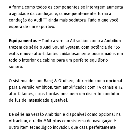
condução do Audi TT ainda mais sedutora. Tudo o que você
espera de um esportivo.
Equipamentos –
Tanto a versão Attraction como a Ambition
trazem de série o Audi Sound System, com potência de 155
watts e nove alto-falantes cuidadosamente posicionados em
todo o interior da cabine para um perfeito equilíbrio
sonoro.
O sistema de som Bang & Olufsen, oferecido como opcional
para a versão Ambition, tem amplificador com 14 canais e 12
alto-falantes, cujas bordas possuem um discreto condutor
de luz de intensidade ajustável.
De série na versão Ambition e disponível como opcional na
Attraction, o rádio MMI plus com sistema de navegação é
outro item tecnológico inovador, que casa perfeitamente
com o Audi Virtual Cockpit. O mapa de navegação é
mostrado na grande tela, à frente do motorista,
identificando através da tecnologia 3D pontes, viadutos,