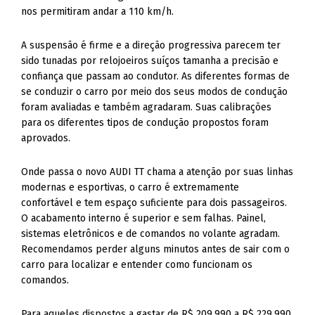
A suspensão é firme e a direção progressiva parecem ter
sido tunadas por relojoeiros suíços tamanha a precisão e
confiança que passam ao condutor. As diferentes formas de
se conduzir o carro por meio dos seus modos de condução
foram avaliadas e também agradaram. Suas calibrações
para os diferentes tipos de condução propostos foram
aprovados.
Onde passa o novo AUDI TT chama a atenção por suas linhas
modernas e esportivas, o carro é extremamente
confortável e tem espaço suficiente para dois passageiros.
O acabamento interno é superior e sem falhas. Painel,
sistemas eletrônicos e de comandos no volante agradam.
Recomendamos perder alguns minutos antes de sair com o
carro para localizar e entender como funcionam os
comandos.
Para aqueles dispostos a gastar de R$ 209.990 a R$ 229.990
para as versões ATTRACTION e AMBITION do AUDI TT,
respectivamente, tenham certeza que o investimento terá