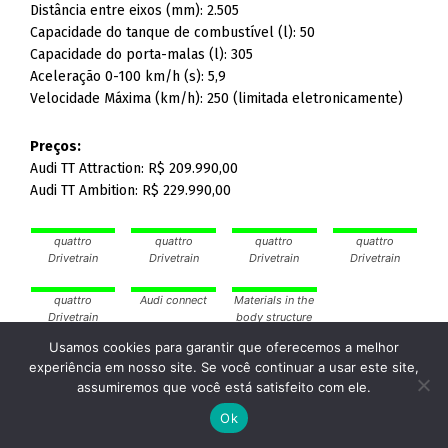
Aceleração 0-100 km/h (s): 5,9
Velocidade Máxima (km/h): 250 (limitada eletronicamente)
Preços:
Audi TT Attraction: R$ 209.990,00
Audi TT Ambition: R$ 229.990,00
quattro
quattro
quattro
quattro
Drivetrain
Drivetrain
Drivetrain
Drivetrain
quattro
Audi connect
Materials in the
Drivetrain
body structure
Electonically
controlled
multi-plate
Usamos cookies para garantir que oferecemos a melhor
clutch
experiência em nosso site. Se você continuar a usar este site,
assumiremos que você está satisfeito com ele.
Ok