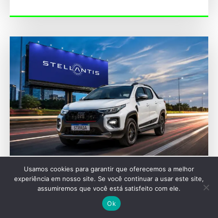
Usamos cookies para garantir que oferecemos a melhor
MERCADO
experiência em nosso site. Se você continuar a usar este site,
Stellantis lidera vendas na América do Sul e
assumiremos que você está satisfeito com ele.
bate recordes em 2026
Ok