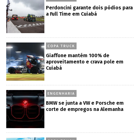
Perdoncini garante dois pódios para
a Full Time em Cuiabá
COPA TRUCK
Giaffone mantém 100% de
aproveitamento e crava pole em
Cuiabá
ENGENHARIA
BMW se junta a VW e Porsche em
corte de empregos na Alemanha